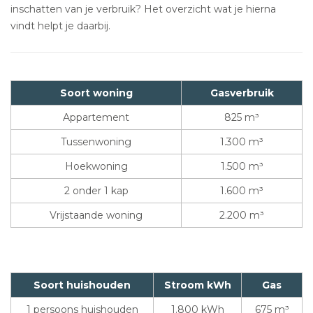
inschatten van je verbruik? Het overzicht wat je hierna
vindt helpt je daarbij.
Soort woning
Gasverbruik
Appartement
825 m³
Tussenwoning
1.300 m³
Hoekwoning
1.500 m³
2 onder 1 kap
1.600 m³
Vrijstaande woning
2.200 m³
Soort huishouden
Stroom kWh
Gas
1 persoons huishouden
1.800 kWh
675 m³