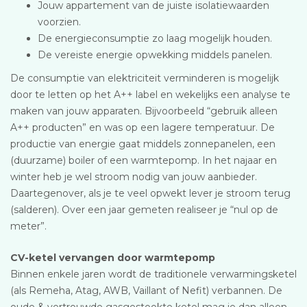
Jouw appartement van de juiste isolatiewaarden
voorzien.
De energieconsumptie zo laag mogelijk houden.
De vereiste energie opwekking middels panelen.
De consumptie van elektriciteit verminderen is mogelijk
door te letten op het A++ label en wekelijks een analyse te
maken van jouw apparaten. Bijvoorbeeld “gebruik alleen
A++ producten” en was op een lagere temperatuur. De
productie van energie gaat middels zonnepanelen, een
(duurzame) boiler of een warmtepomp. In het najaar en
winter heb je wel stroom nodig van jouw aanbieder.
Daartegenover, als je te veel opwekt lever je stroom terug
(salderen). Over een jaar gemeten realiseer je “nul op de
meter”.
CV-ketel vervangen door warmtepomp
Binnen enkele jaren wordt de traditionele verwarmingsketel
(als Remeha, Atag, AWB, Vaillant of Nefit) verbannen. De
oude & vertrouwde gasgestookte ketel mag je dan alleen