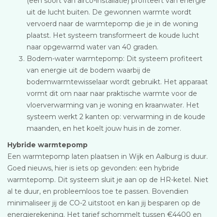
(een soort van airco-installatie) profiteert van energie
uit de lucht buiten. De gewonnen warmte wordt
vervoerd naar de warmtepomp die je in de woning
plaatst. Het systeem transformeert de koude lucht
naar opgewarmd water van 40 graden.
Bodem-water warmtepomp: Dit systeem profiteert
van energie uit de bodem waarbij de
bodemwarmtewisselaar wordt gebruikt. Het apparaat
vormt dit om naar naar praktische warmte voor de
vloerverwarming van je woning en kraanwater. Het
systeem werkt 2 kanten op: verwarming in de koude
maanden, en het koelt jouw huis in de zomer.
Hybride warmtepomp
Een warmtepomp laten plaatsen in Wijk en Aalburg is duur.
Goed nieuws, hier is iets op gevonden: een hybride
warmtepomp. Dit systeem sluit je aan op de HR-ketel. Niet
al te duur, en probleemloos toe te passen. Bovendien
minimaliseer jij de CO-2 uitstoot en kan jij besparen op de
energierekening. Het tarief schommelt tussen €4400 en