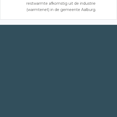
restwarmte afkomstig uit de industrie
(warmtenet) in de gemeente Aalburg.