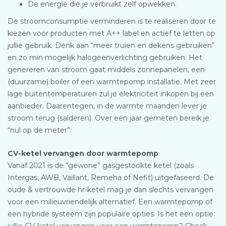
De energie die je verbruikt zelf opwekken.
De stroomconsumptie verminderen is te realiseren door te
kiezen voor producten met A++ label en actief te letten op
jullie gebruik. Denk aan “meer truien en dekens gebruiken”
en zo min mogelijk halogeenverlichting gebruiken. Het
genereren van stroom gaat middels zonnepanelen, een
(duurzame) boiler of een warmtepomp installatie. Met zeer
lage buitentemperaturen zul je elektriciteit inkopen bij een
aanbieder. Daarentegen, in de warmte maanden lever je
stroom terug (salderen). Over een jaar gemeten bereik je
“nul op de meter”.
CV-ketel vervangen door warmtepomp
Vanaf 2021 is de “gewone” gasgestookte ketel (zoals
Intergas, AWB, Vaillant, Remeha of Nefit) uitgefaseerd. De
oude & vertrouwde hr-ketel mag je dan slechts vervangen
voor een milieuvriendelijk alternatief. Een warmtepomp of
een hybride systeem zijn populaire opties. Is het een optie:
jullie CV-ketel vervangen voor een warmtepomp? Check