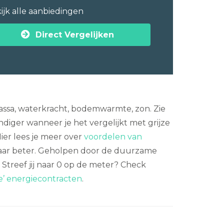
ijk alle aanbiedingen
Direct Vergelijken
ssa, waterkracht, bodemwarmte, zon. Zie
iger wanneer je het vergelijkt met grijze
Hier lees je meer over
voordelen van
maar beter. Geholpen door de duurzame
. Streef jij naar 0 op de meter? Check
e’ energiecontracten
.