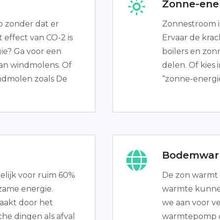
Zonne-ener
 zonder dat er
Zonnestroom is
t effect van CO-2 is
Ervaar de krac
gie? Ga voor een
boilers en zo
van windmolens. Of
delen. Of kies
indmolen zoals De
“zonne-energie
Bodemwar
elijk voor ruim 60%
De zon warmt 
zame energie.
warmte kunnen
aakt door het
we aan voor v
he dingen als afval
warmtepomp on