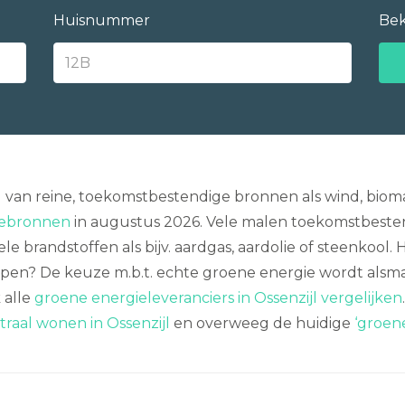
Huisnummer
Bek
an reine, toekomstbestendige bronnen als wind, bioma
giebronnen
in augustus 2026. Vele malen toekomstbestend
 brandstoffen als bijv. aardgas, aardolie of steenkool. 
ppen? De keuze m.b.t. echte groene energie wordt als
 alle
groene energieleveranciers in Ossenzijl vergelijken
raal wonen in Ossenzijl
en overweeg de huidige
‘groen