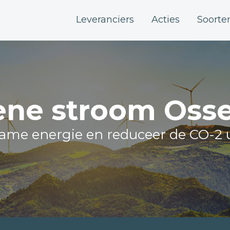
Leveranciers
Acties
Soorte
ne stroom Osse
zame energie en reduceer de CO-2 u