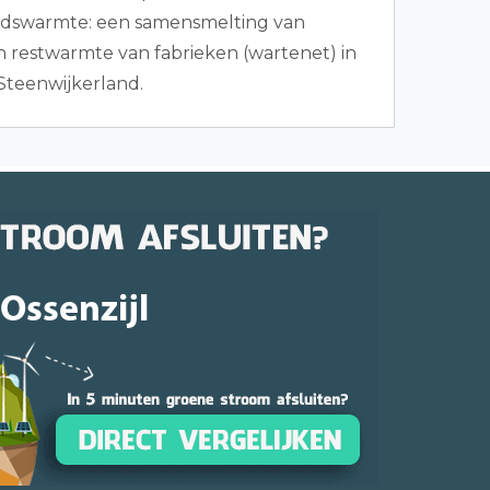
dswarmte: een samensmelting van
 restwarmte van fabrieken (wartenet) in
teenwijkerland.