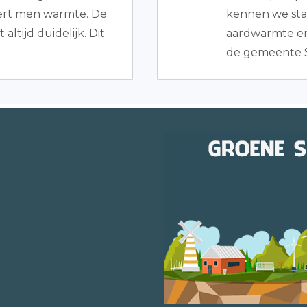
ert men warmte. De
kennen we sta
altijd duidelijk. Dit
aardwarmte en
de gemeente S