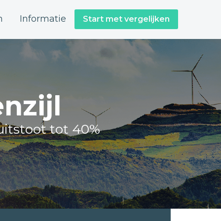
n
Informatie
Start met vergelijken
nzijl
itstoot tot 40%