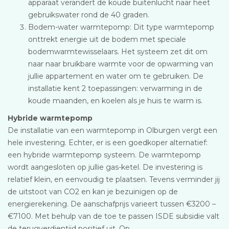
apparaat verandert de koude buitenlucht naar heet
gebruikswater rond de 40 graden.
Bodem-water warmtepomp: Dit type warmtepomp
onttrekt energie uit de bodem met speciale
bodemwarmtewisselaars. Het systeem zet dit om
naar naar bruikbare warmte voor de opwarming van
jullie appartement en water om te gebruiken. De
installatie kent 2 toepassingen: verwarming in de
koude maanden, en koelen als je huis te warm is.
Hybride warmtepomp
De installatie van een warmtepomp in Olburgen vergt een
hele investering. Echter, er is een goedkoper alternatief:
een hybride warmtepomp systeem. De warmtepomp
wordt aangesloten op jullie gas-ketel. De investering is
relatief klein, en eenvoudig te plaatsen. Tevens verminder jij
de uitstoot van CO2 en kan je bezuinigen op de
energierekening. De aanschafprijs varieert tussen €3200 –
€7100. Met behulp van de toe te passen ISDE subsidie valt
de terugverdientijd positief uit. Op