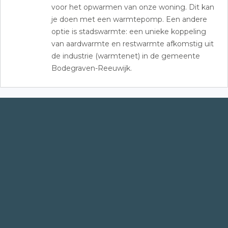
voor het opwarmen van onze woning. Dit kan
je doen met een warmtepomp. Een andere
optie is stadswarmte: een unieke koppeling
van aardwarmte en restwarmte afkomstig uit
de industrie (warmtenet) in de gemeente
Bodegraven-Reeuwijk.