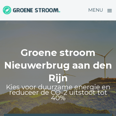
≡
MENU
Skip
to
content
Groene stroom
Nieuwerbrug aan den
Rijn
Kies voor duurzame energie en
reduceer de CO-2 uitstoot tot
40%