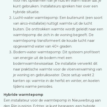
voor het opwarmen van je huis en warm water dat je
kunt gebruiken. Installateurs spreken hier over een
hybride situatie.
Lucht-water warmtepomp: Een buitenunit (een soort
van airco-installatie) nuttigt warmte uit de lucht
buiten. De onttrokken warmte wordt geleidt naar een
warmtepomp die zich in de woning begeeft. De
warmtepomp transformeert de koude lucht naar
opgewarmd water van 40+ graden.
Bodem-water warmtepomp: Dit systeem profiteert
van energie uit de bodem met een
bodemwarmtewisselaar. De installatie verwerkt dit
naar praktische warmte voor de vloerverwarming van
je woning en gebruikswater. Deze setup werkt 2
kanten op: warmte in de herfst en winter, en koelen
tijdens warme periodes.
Hybride warmtepomp
Een installateur voor de warmtepomp in Nieuwerbrug aan
den Rijn is prijzig. Echter, je kunt besparen: een hybride