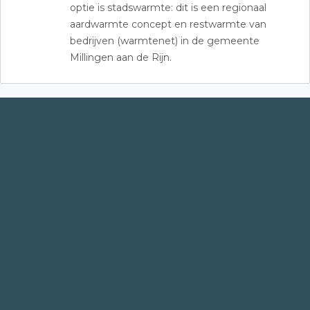
optie is stadswarmte: dit is een regionaal
aardwarmte concept en restwarmte van
bedrijven (warmtenet) in de gemeente
Millingen aan de Rijn.