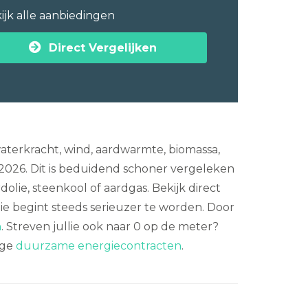
ijk alle aanbiedingen
Direct Vergelijken
erkracht, wind, aardwarmte, biomassa,
2026. Dit is beduidend schoner vergeleken
olie, steenkool of aardgas. Bekijk direct
ie begint steeds serieuzer te worden. Door
n
. Streven jullie ook naar 0 op de meter?
ige
duurzame energiecontracten
.