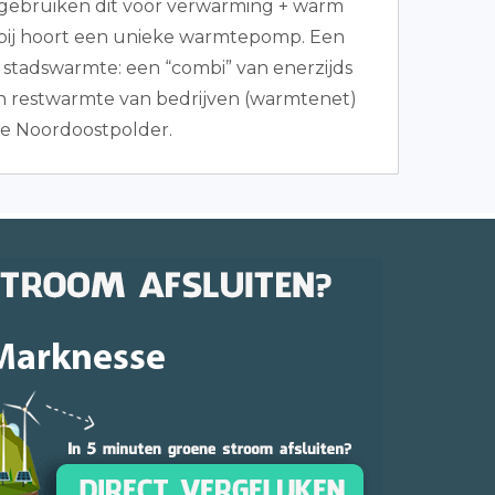
gebruiken dit voor verwarming + warm
rbij hoort een unieke warmtepomp. Een
s stadswarmte: een “combi” van enerzijds
 restwarmte van bedrijven (warmtenet)
e Noordoostpolder.