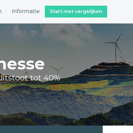
n
Informatie
Start met vergelijken
nesse
itstoot tot 40%