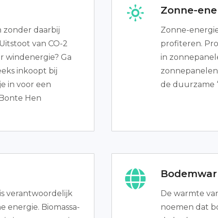
Zonne-ene
 zonder daarbij
Zonne-energie
 Uitstoot van CO-2
profiteren. Pr
aar windenergie? Ga
in zonnepanele
eks inkoopt bij
zonnepanelenpa
je in voor een
de duurzame “
 Bonte Hen
Bodemwar
s verantwoordelijk
De warmte va
e energie. Biomassa-
noemen dat b