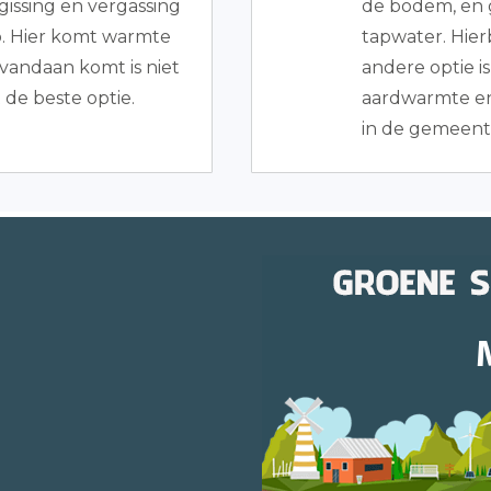
gissing en vergassing
de bodem, en 
ib. Hier komt warmte
tapwater. Hie
 vandaan komt is niet
andere optie i
et de beste optie.
aardwarmte en
in de gemeent