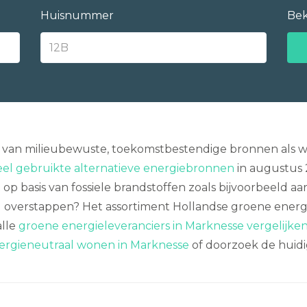
Huisnummer
Bek
an milieubewuste, toekomstbestendige bronnen als wat
eel gebruikte alternatieve energiebronnen
in augustus 
p basis van fossiele brandstoffen zoals bijvoorbeeld aard
el overstappen? Het assortiment Hollandse groene energ
alle
groene energieleveranciers in Marknesse vergelijke
ergieneutraal wonen in Marknesse
of doorzoek de huid