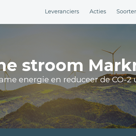
Leveranciers
Acties
Soorte
ne stroom Mark
zame energie en reduceer de CO-2 u