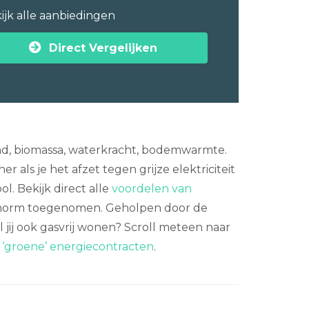
ijk alle aanbiedingen
Direct Vergelijken
d, biomassa, waterkracht, bodemwarmte.
 als je het afzet tegen grijze elektriciteit
l. Bekijk direct alle
voordelen van
s enorm toegenomen. Geholpen door de
il jij ook gasvrij wonen? Scroll meteen naar
n
‘groene’ energiecontracten
.