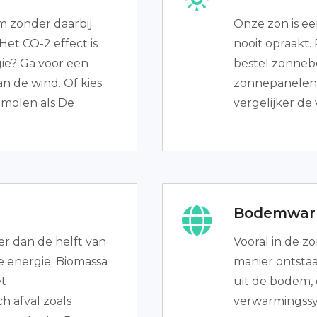
m zonder daarbij
Onze zon is e
Het CO-2 effect is
nooit opraakt.
gie? Ga voor een
bestel zonnebo
n de wind. Of kies
zonnepanelen 
dmolen als De
vergelijker de
Bodemwar
er dan de helft van
Vooral in de 
 energie. Biomassa
manier ontst
et
uit de bodem, 
h afval zoals
verwarmingssy