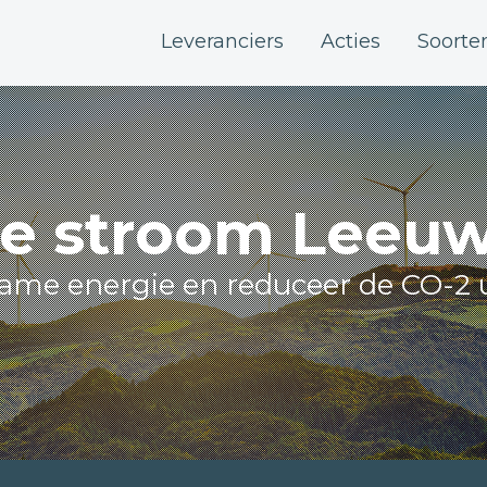
Leveranciers
Acties
Soorte
e stroom Leeu
zame energie en reduceer de CO-2 u