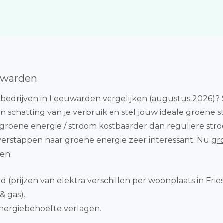
euwarden
edrijven in Leeuwarden vergelijken (augustus 2026)? S
n schatting van je verbruik en stel jouw ideale groene
Is groene energie / stroom kostbaarder dan reguliere st
verstappen naar groene energie zeer interessant. Nu
gr
en:
d (prijzen van elektra verschillen per woonplaats in Frie
& gas).
e energiebehoefte verlagen.