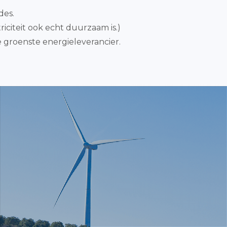
des.
iciteit ook echt duurzaam is.)
 groenste energieleverancier.