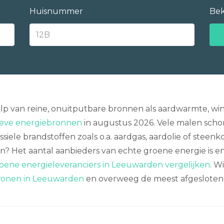
Huisnummer
Bek
 van reine, onuitputbare bronnen als aardwarmte, win
ieve energiebronnen
in augustus 2026. Vele malen schoner
le brandstoffen zoals o.a. aardgas, aardolie of steenkoo
pen? Het aantal aanbieders van echte groene energie i
oene energieleveranciers in Leeuwarden vergelijken
. W
wonen in Leeuwarden
en overweeg de meest afgeslote