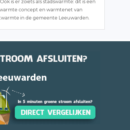
k is er zoiets als stadswarmte: dit is een
dwarmte concept en warmtenet van
estwarmte in de gemeente Leeuwarden.