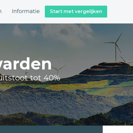
n
Informatie
Start met vergelijken
warden
itstoot tot 40%