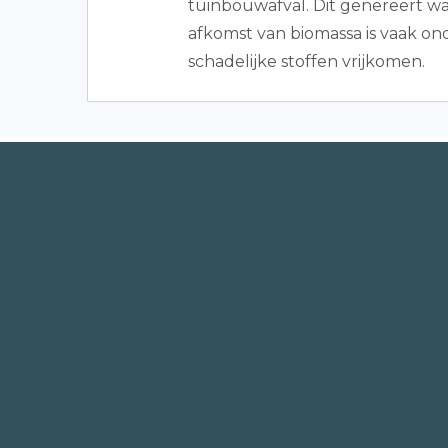
tuinbouwafval. Dit genereert w
afkomst van biomassa is vaak on
schadelijke stoffen vrijkomen.