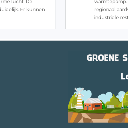
arme lucht. De
warmtepomp. Oo
duidelijk. Er kunnen
regionaal aar
industriële r