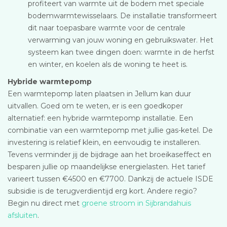
profiteert van warmte uit de bodem met speciale
bodemwarmtewisselaars. De installatie transformeert
dit naar toepasbare warmte voor de centrale
verwarming van jouw woning en gebruikswater. Het
systeem kan twee dingen doen: warmte in de herfst
en winter, en koelen als de woning te heet is.
Hybride warmtepomp
Een warmtepomp laten plaatsen in Jellum kan duur
uitvallen. Goed om te weten, er is een goedkoper
alternatief: een hybride warmtepomp installatie. Een
combinatie van een warmtepomp met jullie gas-ketel. De
investering is relatief klein, en eenvoudig te installeren.
Tevens verminder jij de bijdrage aan het broeikaseffect en
besparen jullie op maandelijkse energielasten. Het tarief
varieert tussen €4500 en €7700. Dankzij de actuele ISDE
subsidie is de terugverdientijd erg kort. Andere regio?
Begin nu direct met
groene stroom in Sijbrandahuis
afsluiten
.