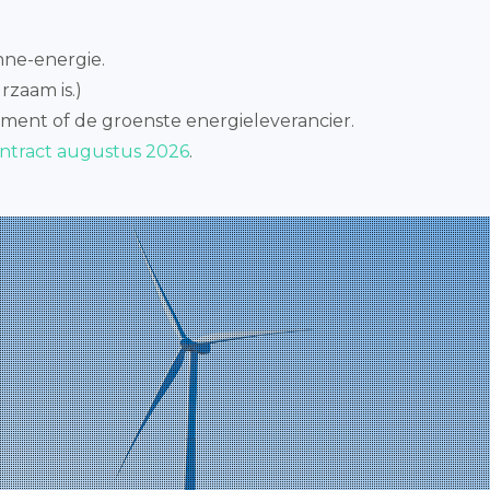
nne-energie.
rzaam is.)
ement of de groenste energieleverancier.
ontract augustus 2026
.