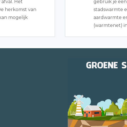
afval. Het
gebruik je ee
 De herkomst van
stadswarmte e
 kan mogelijk
aardwarmte en
(warmtenet) i