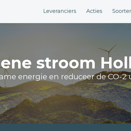
Leveranciers
Acties
Soorte
ene stroom Ho
zame energie en reduceer de CO-2 u