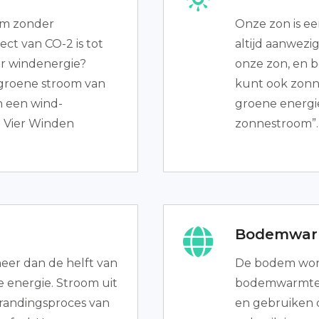
om zonder
Onze zon is e
ect van CO-2 is tot
altijd aanwezi
ar windenergie?
onze zon, en b
 groene stroom van
kunt ook zonn
n een wind-
groene energi
De Vier Winden
zonnestroom”.
Bodemwar
eer dan de helft van
De bodem wordt
 energie. Stroom uit
bodemwarmte.
brandingsproces van
en gebruiken d