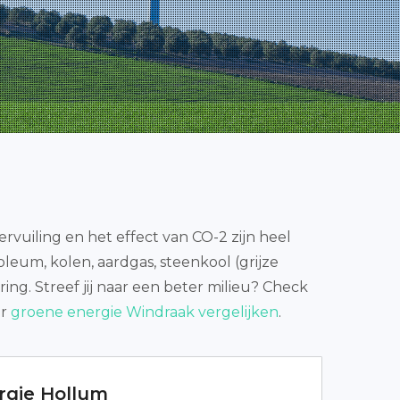
vuiling en het effect van CO-2 zijn heel
oleum, kolen, aardgas, steenkool (grijze
ing. Streef jij naar een beter milieu? Check
er
groene energie Windraak vergelijken
.
rgie Hollum