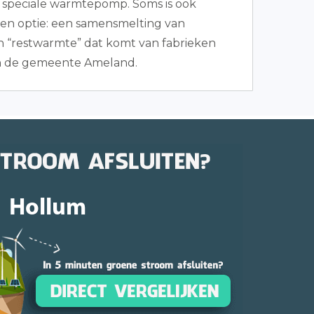
n speciale warmtepomp. Soms is ook
en optie: een samensmelting van
 “restwarmte” dat komt van fabrieken
n de gemeente Ameland.