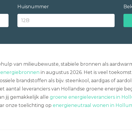
Huisnummer
Bek
ulp van milieubewuste, stabiele bronnen als aardwarm
e energiebronnen
in augustus 2026. Het is veel toekomst
siele brandstoffen als bijv. steenkool, aardgas of aardol
et aantal leveranciers van Hollandse groene energie beg
 jij gemakkelijk alle
groene energieleveranciers in Hol
ar onze toelichting op
energieneutraal wonen in Hollu