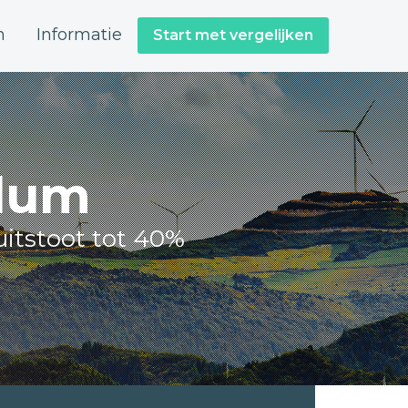
n
Informatie
Start met vergelijken
llum
itstoot tot 40%