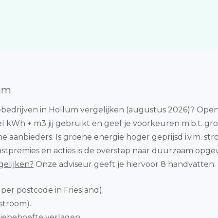
lum
bedrijven in Hollum vergelijken (augustus 2026)? Open
l kWh + m3 jij gebruikt en geef je voorkeuren m.b.t. g
e aanbieders. Is groene energie hoger geprijsd i.v.m. st
omstpremies en acties is de overstap naar duurzaam opge
gelijken?
Onze adviseur geeft je hiervoor 8 handvatten:
 per postcode in Friesland).
stroom).
giebehoefte verlagen.