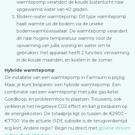
warmtepomp verandert de koude buitenlucht naar
opgewarmd water van 40 graden.
Bodem-water warmtepomp: Dit type warmtepomp
haalt warmte uit de bodem via de unieke
bodemwarmtewisselaar. De warmtepomp verandert
dit naar hogere temperatuur warmte voor de
opwarming van jullie woning en water om te
gebruiken. Het apparaat heeft 2 functies: verwarming
in de koude maanden, en koelen in de zomer.
Hybride warmtepomp
De installatie van een warmtepomp in Farmsum is prijzig.
Maar, je kunt besparen: een hybride warmtepomp. Een
combinatie van een warmtepomp met jullie gas-ketel.
Goedkoop, en probleemloos te plaatsen. Trouwens, ook
verklein je het negatieve CO2 effect en kan jij besparen op
de energiekosten. De totaalprijs ligt zo tussen de €2900 –
€7700. Via de actuele ISDE subsidie is de terugverdientijd
erg kort. Andere regio? Begin nu direct met
groene stroom