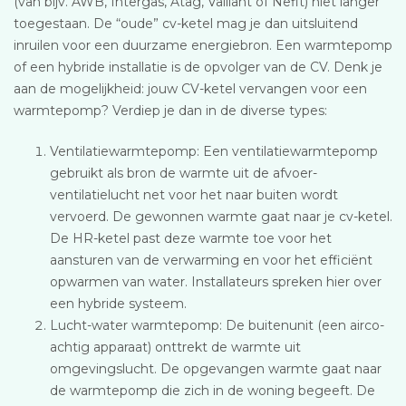
(van bijv. AWB, Intergas, Atag, Vaillant of Nefit) niet langer
toegestaan. De “oude” cv-ketel mag je dan uitsluitend
inruilen voor een duurzame energiebron. Een warmtepomp
of een hybride installatie is de opvolger van de CV. Denk je
aan de mogelijkheid: jouw CV-ketel vervangen voor een
warmtepomp? Verdiep je dan in de diverse types:
Ventilatiewarmtepomp: Een ventilatiewarmtepomp
gebruikt als bron de warmte uit de afvoer-
ventilatielucht net voor het naar buiten wordt
vervoerd. De gewonnen warmte gaat naar je cv-ketel.
De HR-ketel past deze warmte toe voor het
aansturen van de verwarming en voor het efficiënt
opwarmen van water. Installateurs spreken hier over
een hybride systeem.
Lucht-water warmtepomp: De buitenunit (een airco-
achtig apparaat) onttrekt de warmte uit
omgevingslucht. De opgevangen warmte gaat naar
de warmtepomp die zich in de woning begeeft. De