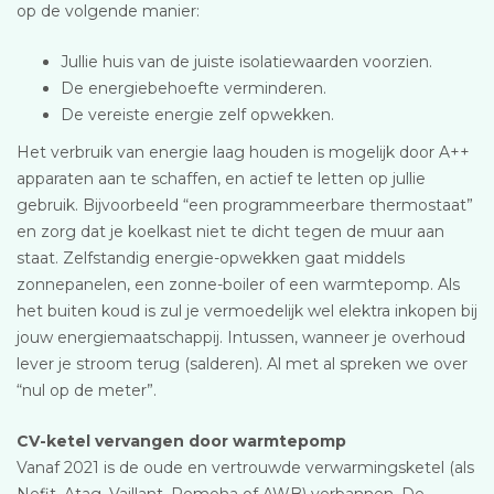
op de volgende manier:
Jullie huis van de juiste isolatiewaarden voorzien.
De energiebehoefte verminderen.
De vereiste energie zelf opwekken.
Het verbruik van energie laag houden is mogelijk door A++
apparaten aan te schaffen, en actief te letten op jullie
gebruik. Bijvoorbeeld “een programmeerbare thermostaat”
en zorg dat je koelkast niet te dicht tegen de muur aan
staat. Zelfstandig energie-opwekken gaat middels
zonnepanelen, een zonne-boiler of een warmtepomp. Als
het buiten koud is zul je vermoedelijk wel elektra inkopen bij
jouw energiemaatschappij. Intussen, wanneer je overhoud
lever je stroom terug (salderen). Al met al spreken we over
“nul op de meter”.
CV-ketel vervangen door warmtepomp
Vanaf 2021 is de oude en vertrouwde verwarmingsketel (als
Nefit, Atag, Vaillant, Remeha of AWB) verbannen. De