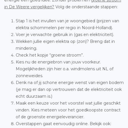
energie een goed idee. Zonder problemen
groene stroom
in De Weere vergelijken?
Volg de onderstaande stappen:
Stap 1 is het invullen van je woongebied (prijzen van
elektra schommelen per regio in Noord-Holland).
Voer je verwachte gebruik in (gas en elektriciteit).
Wekken jullie eigen elektra op (zon)? Breng dat in
mindering.
Check het kopje “groene stroom”.
Kies nu de energiebron van jouw voorkeur.
Mogelijkheden zijn hier o.a. windmolens uit NL of
zonneweides.
Denk na of jij schone energie wenst van eigen bodem
(je mag er dan op vertrouwen dat de elektriciteit ook
echt duurzaam is.)
Maak een keuze voor het voorstel wat jullie geschikt
vinden. Kies meteen voor het goedkoopste contract
of de groenste energieleverancier.
Overstappen gaat eenvoudig online. Bekijk ook: