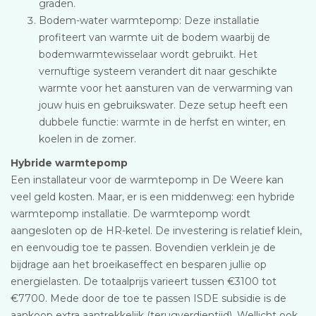
graden.
Bodem-water warmtepomp: Deze installatie
profiteert van warmte uit de bodem waarbij de
bodemwarmtewisselaar wordt gebruikt. Het
vernuftige systeem verandert dit naar geschikte
warmte voor het aansturen van de verwarming van
jouw huis en gebruikswater. Deze setup heeft een
dubbele functie: warmte in de herfst en winter, en
koelen in de zomer.
Hybride warmtepomp
Een installateur voor de warmtepomp in De Weere kan
veel geld kosten. Maar, er is een middenweg: een hybride
warmtepomp installatie. De warmtepomp wordt
aangesloten op de HR-ketel. De investering is relatief klein,
en eenvoudig toe te passen. Bovendien verklein je de
bijdrage aan het broeikaseffect en besparen jullie op
energielasten. De totaalprijs varieert tussen €3100 tot
€7700. Mede door de toe te passen ISDE subsidie is de
aankoop extra aantrekkelijk (terugverdientijd). Wellicht ook