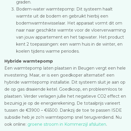
graden.
Bodem-water warmtepomp: Dit systeem haalt
warmte uit de bodem en gebruikt hierbij een
bodemwarmtewisselaar. Het apparaat vormt dit om
naar naar geschikte warmte voor de vloerverwarming
van jouw appartement en het tapwater. Het product
kent 2 toepassingen: een warm huis in de winter, en
koelen tijdens warme periodes.
Hybride warmtepomp
Een warmtepomp laten plaatsen in Beugen vergt een hele
investering. Maar, er is een goedkoper alternatief: een
hybride warmtepomp installatie. Dit systeem sluit je aan op
de op gas draaiende ketel. Goedkoop, en probleemloos te
plaatsen. Verder verlagen jullie het negatieve CO2 effect en
bezuinig je op de energierekening. De totaalprijs varieert
tussen de €3900 – €6500. Dankzij de toe te passen ISDE
subsidie heb je zo’n warmtepomp snel terugverdiend. Nu
ook online:
groene stroom in Kommerzijl afsluiten
.