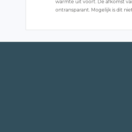
warmte uit voort. De afkomst va
ontransparant. Mogelijk is dit nie