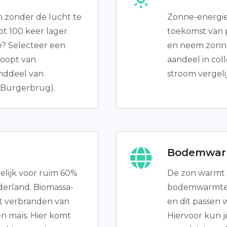
 zonder de lucht te
Zonne-energie 
ot 100 keer lager.
toekomst van p
? Selecteer een
en neem zonn
koopt van
aandeel in col
inddeel van
stroom vergel
(Burgerbrug).
Bodemwar
elijk voor ruim 60%
De zon warmt
erland. Biomassa-
bodemwarmte.
t verbranden van
en dit passen
en maïs. Hier komt
Hiervoor kun 