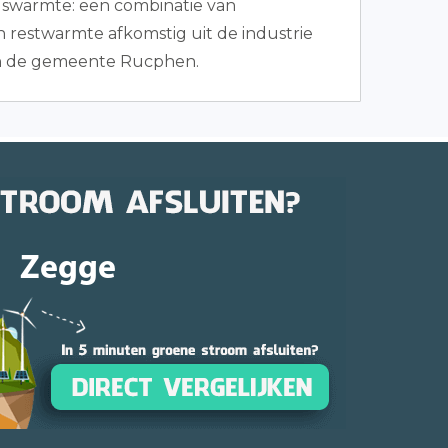
adswarmte: een combinatie van
 restwarmte afkomstig uit de industrie
n de gemeente Rucphen.