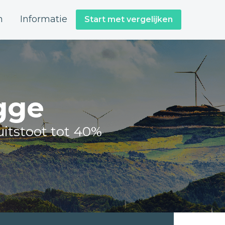
n
Informatie
Start met vergelijken
gge
itstoot tot 40%