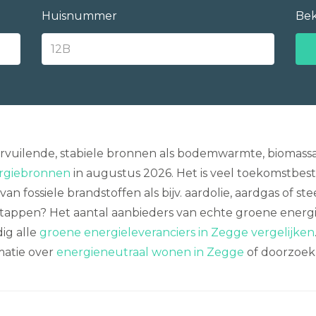
Huisnummer
Bek
rvuilende, stabiele bronnen als bodemwarmte, biomassa
ergiebronnen
in augustus 2026. Het is veel toekomstbeste
n fossiele brandstoffen als bijv. aardolie, aardgas of st
tappen? Het aantal aanbieders van echte groene energi
ig alle
groene energieleveranciers in Zegge vergelijken
matie over
energieneutraal wonen in Zegge
of doorzoek