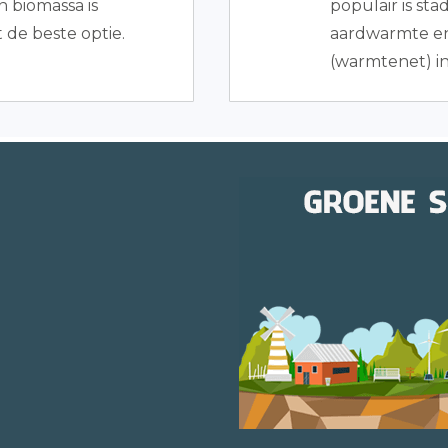
n biomassa is
populair is st
t de beste optie.
aardwarmte en
(warmtenet) i