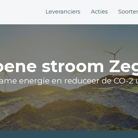
Leveranciers
Acties
Soorte
oene stroom Ze
zame energie en reduceer de CO-2 u