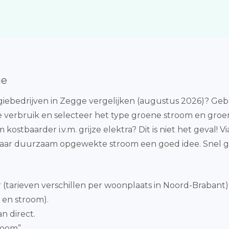
ge
ebedrijven in Zegge vergelijken (augustus 2026)? Gebr
e verbruik en selecteer het type groene stroom en groen
 kostbaarder i.v.m. grijze elektra? Dit is niet het geval! 
 naar duurzaam opgewekte stroom een goed idee. Snel
g
(tarieven verschillen per woonplaats in Noord-Brabant)
 en stroom).
n direct.
room”.