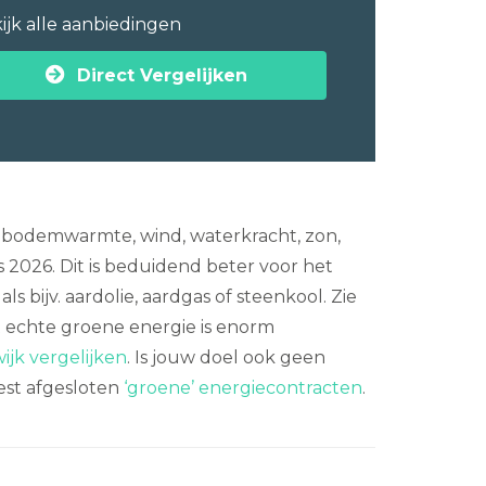
ijk alle aanbiedingen
Direct Vergelijken
s bodemwarmte, wind, waterkracht, zon,
 2026. Dit is beduidend beter voor het
 bijv. aardolie, aardgas of steenkool. Zie
 echte groene energie is enorm
ijk vergelijken
. Is jouw doel ook geen
st afgesloten
‘groene’ energiecontracten
.