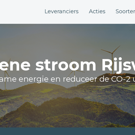
Leveranciers
Acties
Soorte
ene stroom Rijs
zame energie en reduceer de CO-2 u