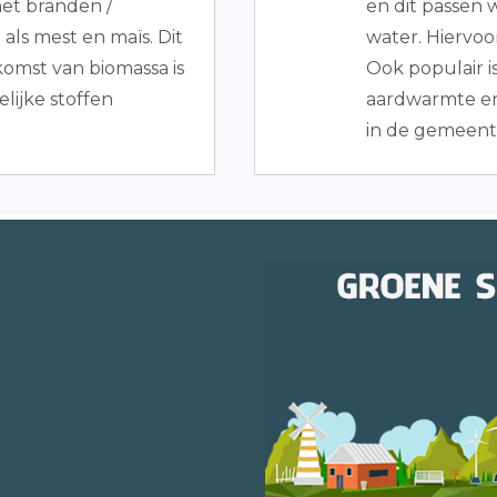
het branden /
en dit passen
als mest en maïs. Dit
water. Hiervo
omst van biomassa is
Ook populair i
lijke stoffen
aardwarmte en
in de gemeente