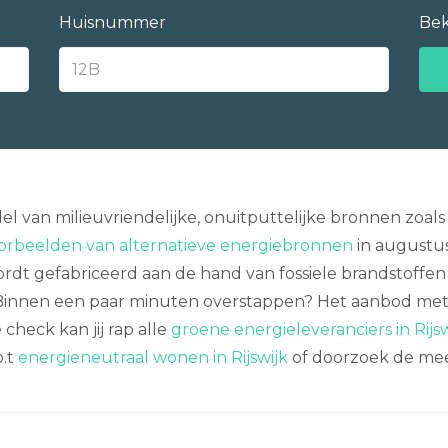
Huisnummer
Bek
 van milieuvriendelijke, onuitputtelijke bronnen zoal
orbeelden van alternatieve energiebronnen
in augustus
dt gefabriceerd aan de hand van fossiele brandstoffen als
 Binnen een paar minuten overstappen? Het aanbod met
heck kan jij rap alle
groene energieleveranciers in Rijsw
b.t
energieneutraal wonen in Rijswijk
of doorzoek de mee