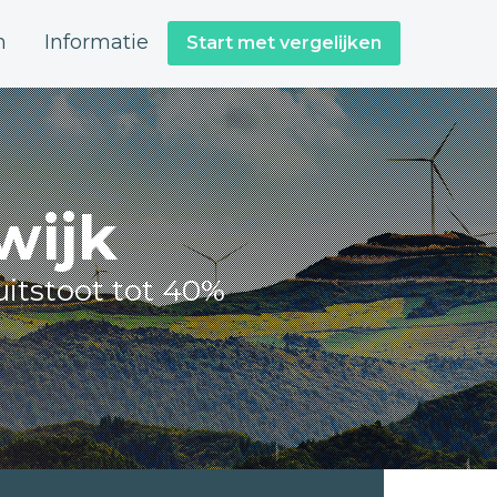
n
Informatie
Start met vergelijken
wijk
itstoot tot 40%