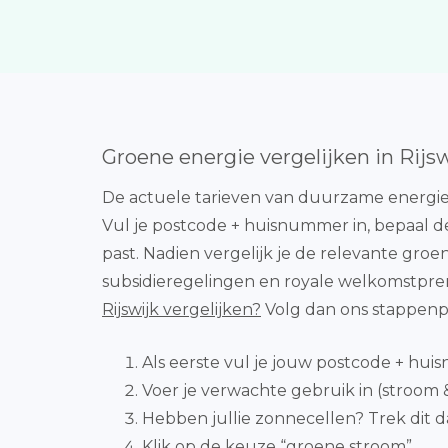
Groene energie vergelijken in Rijs
De actuele tarieven van duurzame energiebe
Vul je postcode + huisnummer in, bepaal de
past. Nadien vergelijk je de relevante groe
subsidieregelingen en royale welkomstpre
Rijswijk vergelijken?
Volg dan ons stappenp
Als eerste vul je jouw postcode + hui
Voer je verwachte gebruik in (stroom &
Hebben jullie zonnecellen? Trek dit d
Klik op de keuze “groene stroom”.