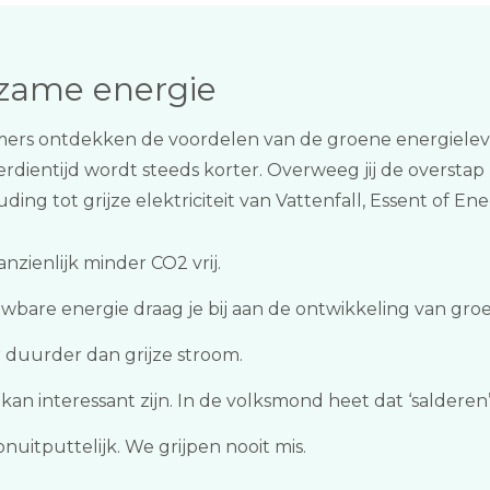
rzame energie
rs ontdekken de voordelen van de groene energieleve
dientijd wordt steeds korter. Overweeg jij de oversta
ng tot grijze elektriciteit van Vattenfall, Essent of Ene
zienlijk minder CO2 vrij.
wbare energie draag je bij aan de ontwikkeling van gro
r duurder dan grijze stroom.
n interessant zijn. In de volksmond heet dat ‘salderen’,
itputtelijk. We grijpen nooit mis.