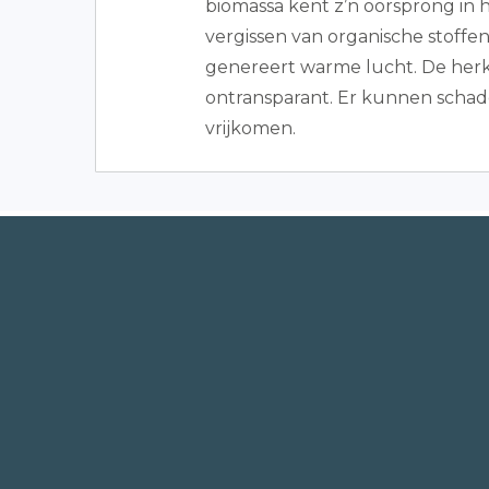
biomassa kent z’n oorsprong in 
vergissen van organische stoffen 
genereert warme lucht. De herk
ontransparant. Er kunnen schade
vrijkomen.