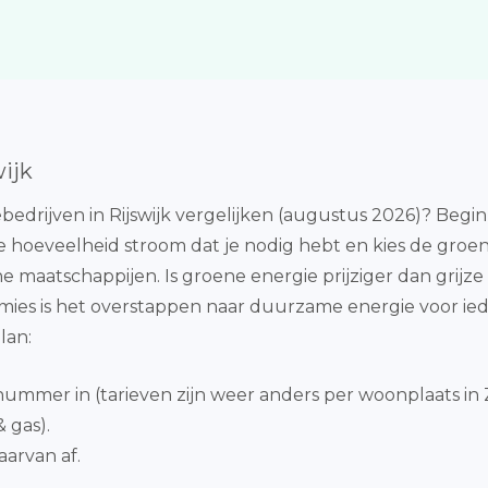
wijk
drijven in Rijswijk vergelijken (augustus 2026)? Begin
 hoeveelheid stroom dat je nodig hebt en kies de groen
ne maatschappijen. Is groene energie prijziger dan grijz
mies is het overstappen naar duurzame energie voor ie
lan:
snummer in (tarieven zijn weer anders per woonplaats in 
 gas).
aarvan af.