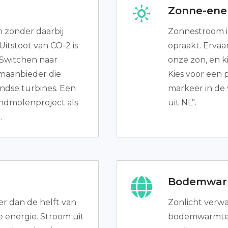
Zonne-ener
 zonder daarbij
Zonnestroom i
Uitstoot van CO-2 is
opraakt. Ervaa
 Switchen naar
onze zon, en k
maanbieder die
Kies voor een 
andse turbines. Een
markeer in de 
indmolenproject als
uit NL”.
.
Bodemwar
er dan de helft van
Zonlicht verw
 energie. Stroom uit
bodemwarmte.