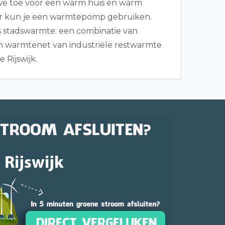
 we toe voor een warm huis en warm
or kun je een warmtepomp gebruiken.
s stadswarmte: een combinatie van
 warmtenet van industriële restwarmte
 Rijswijk.