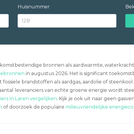
Huisnummer
Bek
ekomstbestendige bronnen als aardwarmte, waterkracht
giebronnen
in augustus 2026. Het is significant toekoms
ossiele brandstoffen als aardgas, aardolie of steenkool. 
antal leveranciers van echte groene energie wordt stee
ers in Laren vergelijken
. Kijk je ook uit naar geen gasv
n
of doorzoek de populaire
milieuvriendelijke energiec