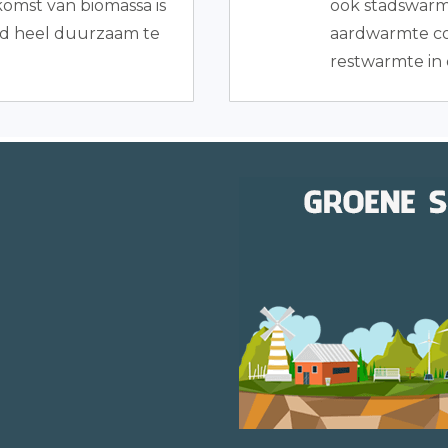
omst van biomassa is
ook stadswarmt
tijd heel duurzaam te
aardwarmte co
restwarmte in