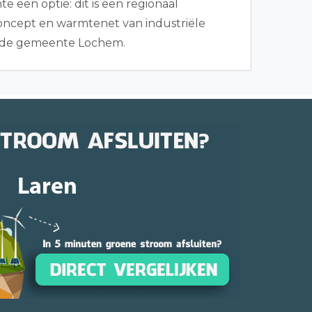
e een optie: dit is een regionaal
ncept en warmtenet van industriële
 de gemeente Lochem.