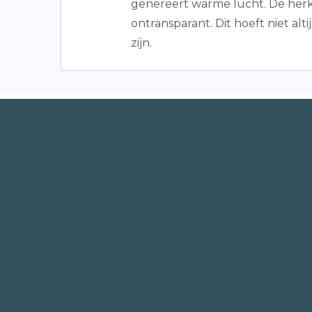
genereert warme lucht. De herk
ontransparant. Dit hoeft niet al
zijn.