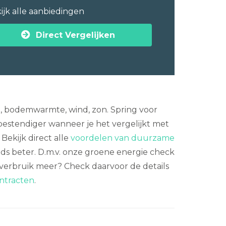
ijk alle aanbiedingen
Direct Vergelijken
, bodemwarmte, wind, zon. Spring voor
tbestendiger wanneer je het vergelijkt met
Bekijk direct alle
voordelen van duurzame
ds beter. D.m.v. onze groene energie check
erverbruik meer? Check daarvoor de details
ontracten
.