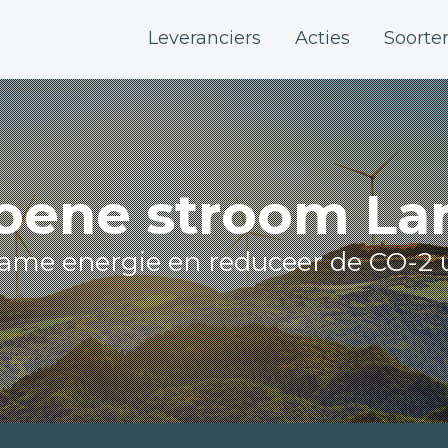
Leveranciers
Acties
Soorte
oene stroom La
zame energie en reduceer de CO-2 u