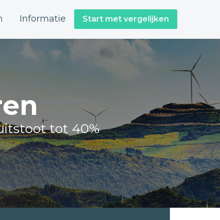
n
Informatie
Start met vergelijken
ren
itstoot tot 40%