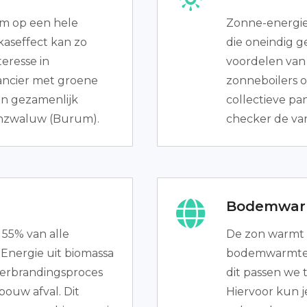
m op een hele
Zonne-energie
kaseffect kan zo
die oneindig g
eresse in
voordelen van 
ancier met groene
zonneboilers 
een gezamenlijk
collectieve pa
enzwaluw (Burum).
checker de va
Bodemwar
 55% van alle
De zon warmt 
Energie uit biomassa
bodemwarmte. 
erbrandingsproces
dit passen we
bouw afval. Dit
Hiervoor kun 