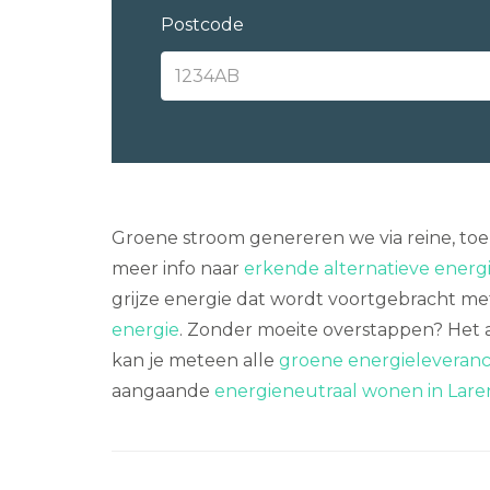
Postcode
Groene stroom genereren we via reine, to
meer info naar
erkende alternatieve ener
grijze energie dat wordt voortgebracht met f
energie
. Zonder moeite overstappen? Het a
kan je meteen alle
groene energieleveranci
aangaande
energieneutraal wonen in Lare