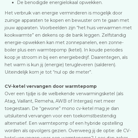
De benodigde energielokaal opwekken.
Het verbruik van energie verminderen is mogelijk door
zuinige apparaten te kopen en bewuster om te gaan met
jouw apparaten. Voorbeelden zijn “het huis verwarmen met
kookwarmte” en dekens op de bank leggen. Zelfstandig
energie-opwekken kan met zonnepanelen, een zonne-
boiler plus een warmtepomp (ketel). In koude periodes
koop je stroom in bij een energiebedrijf. Daarentegen, als
het warm is kun jij (energie) terugleveren (salderen).
Uiteindelijk kom je tot “nul op de meter”.
CV-ketel vervangen door warmtepomp
Over een tijdje is de welbekende verwarmingsketel (als
Atag, Vaillant, Remeha, AWB of Intergas) niet meer
toegestaan. De “gewone” mono cv-ketel mag je dan
uitsluitend vervangen voor een toekomstbestendig
alternatief. Een warmtepomp of een hybride opstelling
worden als opvolgers gezien. Overweeg jij de optie: de CV-
ketel vervangen voor een warmtepomp? Lees dan zeker