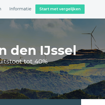
n
Informatie
Start met vergelijken
 den IJssel
itstoot tot 40%