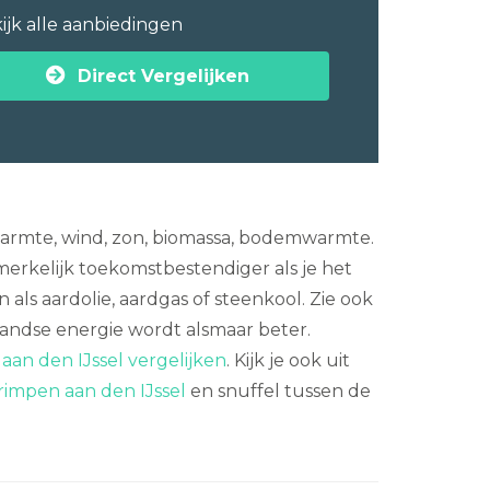
ijk alle aanbiedingen
Direct Vergelijken
armte, wind, zon, biomassa, bodemwarmte.
merkelijk toekomstbestendiger als je het
als aardolie, aardgas of steenkool. Zie ook
andse energie wordt alsmaar beter.
aan den IJssel vergelijken
. Kijk je ook uit
rimpen aan den IJssel
en snuffel tussen de