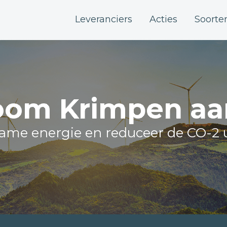
Leveranciers
Acties
Soorte
oom Krimpen aan
zame energie en reduceer de CO-2 u