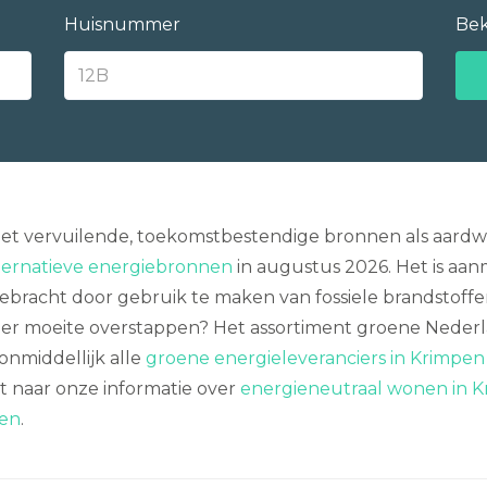
Huisnummer
Bek
et vervuilende, toekomstbestendige bronnen als aardw
lternatieve energiebronnen
in augustus 2026. Het is aan
ebracht door gebruik te maken van fossiele brandstoffen 
der moeite overstappen? Het assortiment groene Nederl
onmiddellijk alle
groene energieleveranciers in Krimpen 
t naar onze informatie over
energieneutraal wonen in K
ten
.