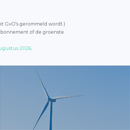
 met GvO’s gerommeld wordt.)
de abonnement of de groenste
augustus 2026
.