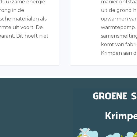
e duurzame energie.
manier ontst
rong in de
uit de grond h
sche materialen als
opwarmen van 
rmte uit voort. De
warmtepomp. O
arant. Dit hoeft niet
samensmelting
komt van fabr
Krimpen aan de