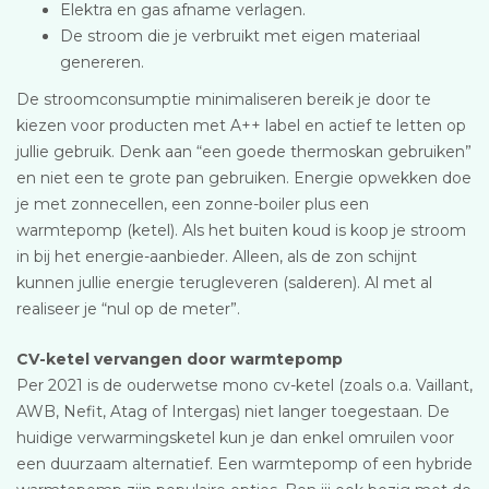
Elektra en gas afname verlagen.
De stroom die je verbruikt met eigen materiaal
genereren.
De stroomconsumptie minimaliseren bereik je door te
kiezen voor producten met A++ label en actief te letten op
jullie gebruik. Denk aan “een goede thermoskan gebruiken”
en niet een te grote pan gebruiken. Energie opwekken doe
je met zonnecellen, een zonne-boiler plus een
warmtepomp (ketel). Als het buiten koud is koop je stroom
in bij het energie-aanbieder. Alleen, als de zon schijnt
kunnen jullie energie terugleveren (salderen). Al met al
realiseer je “nul op de meter”.
CV-ketel vervangen door warmtepomp
Per 2021 is de ouderwetse mono cv-ketel (zoals o.a. Vaillant,
AWB, Nefit, Atag of Intergas) niet langer toegestaan. De
huidige verwarmingsketel kun je dan enkel omruilen voor
een duurzaam alternatief. Een warmtepomp of een hybride