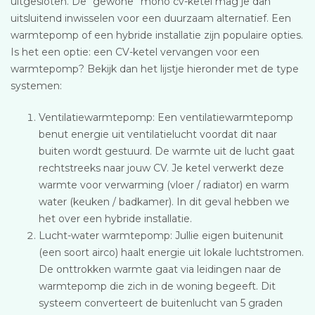
uitgesloten. De “gewone” mono cv-ketel mag je dan
uitsluitend inwisselen voor een duurzaam alternatief. Een
warmtepomp of een hybride installatie zijn populaire opties.
Is het een optie: een CV-ketel vervangen voor een
warmtepomp? Bekijk dan het lijstje hieronder met de type
systemen:
Ventilatiewarmtepomp: Een ventilatiewarmtepomp
benut energie uit ventilatielucht voordat dit naar
buiten wordt gestuurd. De warmte uit de lucht gaat
rechtstreeks naar jouw CV. Je ketel verwerkt deze
warmte voor verwarming (vloer / radiator) en warm
water (keuken / badkamer). In dit geval hebben we
het over een hybride installatie.
Lucht-water warmtepomp: Jullie eigen buitenunit
(een soort airco) haalt energie uit lokale luchtstromen.
De onttrokken warmte gaat via leidingen naar de
warmtepomp die zich in de woning begeeft. Dit
systeem converteert de buitenlucht van 5 graden